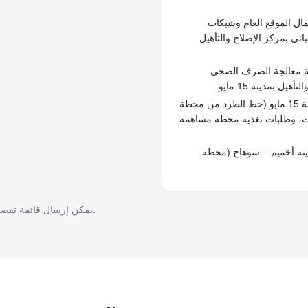
عمال الموقع العام وشبكات
اني بمركز الإصلاح والتأهيل
حطة معالجة الصرف الصحي
بمدينة 15 مايو
وزارة الداخلية – إنشاء مركز الإصلاح والتأهيل بمدينة 15 مايو (خط الطرد من محطة
ت، وطلبات تغذية محطة مساهمة
مدينة أخميم – سوهاج (محطة
* يمكن إرسال قائمة تفصيلية بالمشروعات ومستندات الأعمال السابقة عند الطلب.