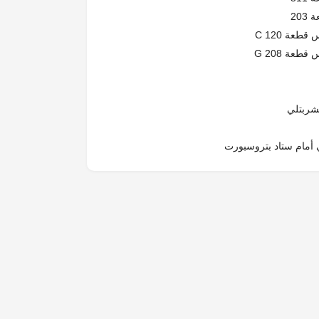
طعة 120 C
طعة 208 G
لشربتلي