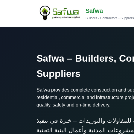
Safwa
Builders • Contractors • Supplier
Safwa – Builders, Co
Suppliers
Safwa provides complete construction and sup
residential, commercial and infrastructure proj
quality, safety and on-time delivery.
لمقاولات والتوريدات – خبرة في تنفيذ