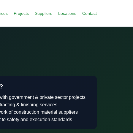
ices
Projects
Suppliers
Locations
Contact
?
ith government & private sector projects
racting & finishing services
ork of construction material suppliers
to safety and execution standards